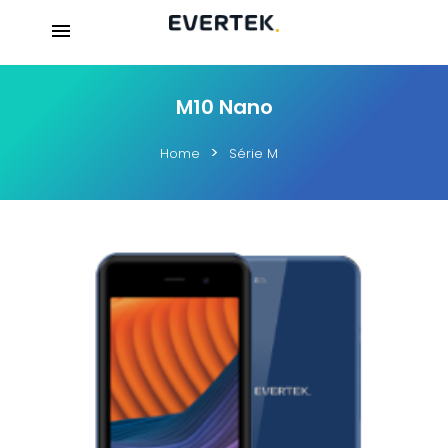
M10 Nano
Home
Série M