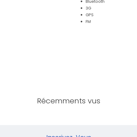
Bluetooth
3G
GPS
FM
Récemments vus