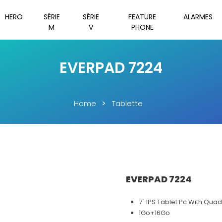
HERO
SÉRIE
SÉRIE
FEATURE
ALARMES
M
V
PHONE
EVERPAD 7224
Home
Tablette
EVERPAD 7224
7" IPS Tablet Pc With Qu
1Go+16Go