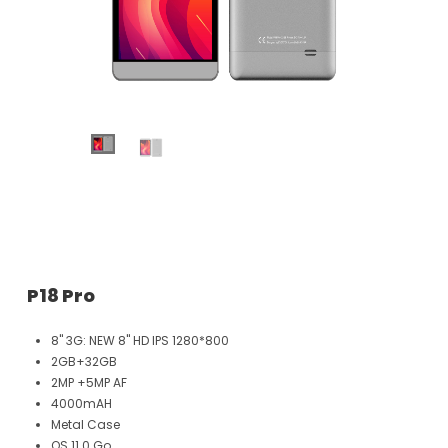
P18 Pro
8" 3G: NEW 8" HD IPS 1280*800
2GB+32GB
2MP +5MP AF
4000mAH
Metal Case
OS 11.0 Go